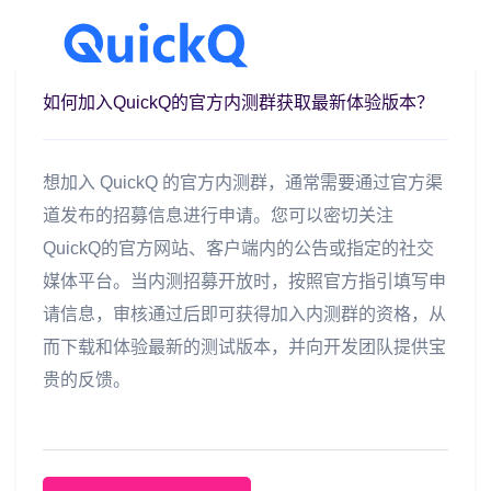
如何加入QuickQ的官方内测群获取最新体验版本？
想加入 QuickQ 的官方内测群，通常需要通过官方渠
道发布的招募信息进行申请。您可以密切关注
QuickQ的官方网站、客户端内的公告或指定的社交
媒体平台。当内测招募开放时，按照官方指引填写申
请信息，审核通过后即可获得加入内测群的资格，从
而下载和体验最新的测试版本，并向开发团队提供宝
贵的反馈。